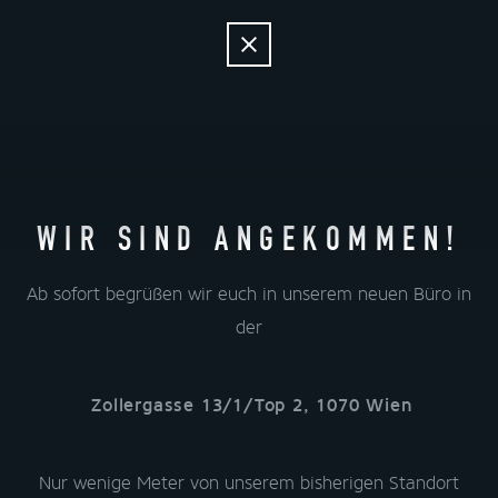
AKTUELLES
KUNDENPORTAL
DAS UNTERNEHMEN
AKTUELLES
KUNDENPORTAL
JOBS
WIR SIND ANGEKOMMEN!
DAS UNTERNEHMEN
LÖSUNGEN
JOBS
AGB
SCHULUNGEN
LÖSUNGEN
IMPRESSUM
AGB
Ab sofort begrüßen wir euch in unserem neuen Büro in
REFERENZEN
SCHULUNGEN
DATENSCHUTZERKLÄRUNG
IMPRESSUM
der
REFERENZEN
STORIES
DATENSCHUTZERKLÄRUNG
STORIES
Zollergasse 13/1/Top 2, 1070 Wien
Nur wenige Meter von unserem bisherigen Standort