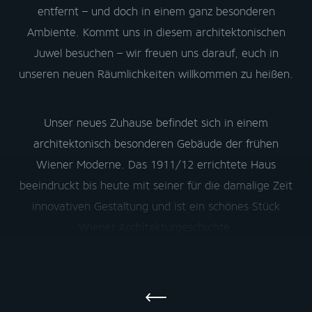
entfernt – und doch in einem ganz besonderen
KONTAKT
Ambiente. Kommt uns in diesem architektonischen
Zollergasse 13
Juwel besuchen – wir freuen uns darauf, euch in
AT-1070 Wien
unseren neuen Räumlichkeiten willkommen zu heißen.
+43 1 226 11 22
office@treskon.at
Unser neues Zuhause befindet sich in einem
architektonisch besonderen Gebäude der frühen
Wiener Moderne. Das 1911/12 errichtete Haus
beeindruckt bis heute mit seiner für die damalige Zeit
© Treskon GmbH.
2026 All rights reserved.
innovativen Gestaltung und ist ein schönes Stück
Wiener Architekturgeschichte.